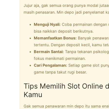
Jujur aja, gak semua orang punya modal jutaan
masih penasaran. Min depo jadi penyelamat 
Menguji Nyali:
Coba permainan dengan u
bisa naikkan deposit berikutnya.
Memanfaatkan Bonus:
Banyak penawara
tertentu. Dengan deposit kecil, kamu tet
Bermain Santai:
Tanpa tekanan psikologi
fokus menikmati permainan.
Cari Pengalaman:
Setiap game slot puny
game tanpa takut rugi besar.
Tips Memilih Slot Online
Kamu
Gak semua penawaran min depo itu sama enak