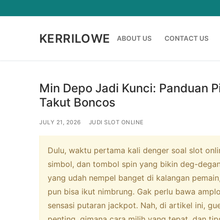
Skip
to
content
KERRILOWE
ABOUT US
CONTACT US
Min Depo Jadi Kunci: Panduan P
Takut Boncos
JULY 21, 2026
JUDI SLOT ONLINE
Dulu, waktu pertama kali denger soal slot onl
simbol, dan tombol spin yang bikin deg-degan
yang udah nempel banget di kalangan pemain
pun bisa ikut nimbrung. Gak perlu bawa ampl
sensasi putaran jackpot. Nah, di artikel ini, 
penting, gimana cara milih yang tepat, dan tip