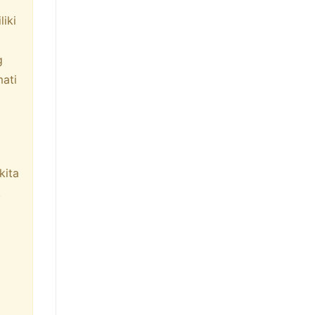
iki
g
mati
kita
.