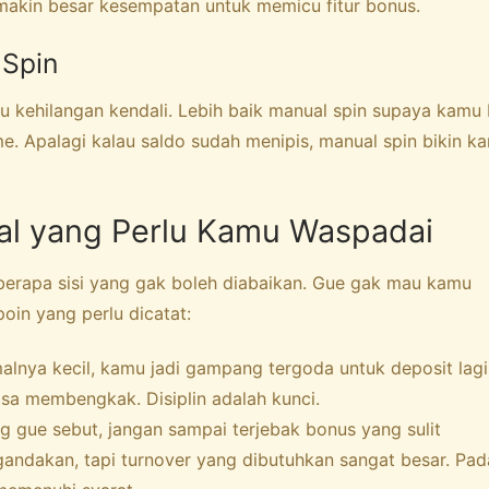
 makin besar kesempatan untuk memicu fitur bonus.
 Spin
mu kehilangan kendali. Lebih baik manual spin supaya kamu 
e. Apalagi kalau saldo sudah menipis, manual spin bikin k
 Hal yang Perlu Kamu Waspadai
erapa sisi yang gak boleh diabaikan. Gue gak mau kamu
 poin yang perlu dicatat:
lnya kecil, kamu jadi gampang tergoda untuk deposit lagi
isa membengkak. Disiplin adalah kunci.
g gue sebut, jangan sampai terjebak bonus yang sulit
tgandakan, tapi turnover yang dibutuhkan sangat besar. Pad