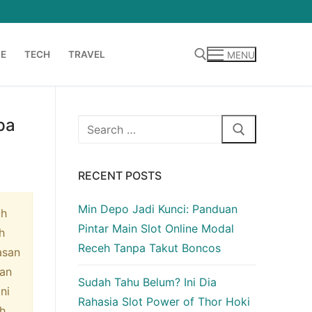
LE
TECH
TRAVEL
MENU
Search for:
pa
Search
for:
RECENT POSTS
Min Depo Jadi Kunci: Panduan
uh
Pintar Main Slot Online Modal
h
Receh Tanpa Takut Boncos
asan
kan
Sudah Tahu Belum? Ini Dia
ni
Rahasia Slot Power of Thor Hoki
h.