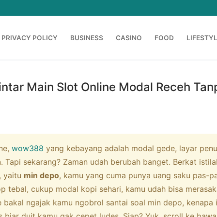
PRIVACY POLICY
BUSINESS
CASINO
FOOD
LIFESTY
intar Main Slot Online Modal Receh Tan
ine,
wow388
yang kebayang adalah modal gede, layar pen
. Tapi sekarang? Zaman udah berubah banget. Berkat istila
, yaitu
min depo
, kamu yang cuma punya uang saku pas-p
op tebal, cukup modal kopi sehari, kamu udah bisa merasa
gue bakal ngajak kamu ngobrol santai soal min depo, kenapa i
s biar duit kamu gak cepet ludes. Siap? Yuk, scroll ke bawa