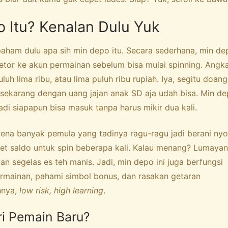
 Itu? Kenalan Dulu Yuk
aham dulu apa sih min depo itu. Secara sederhana, min de
tor ke akun permainan sebelum bisa mulai spinning. Angka
uh lima ribu, atau lima puluh ribu rupiah. Iya, segitu doang
, sekarang dengan uang jajan anak SD aja udah bisa. Min d
adi siapapun bisa masuk tanpa harus mikir dua kali.
rena banyak pemula yang tadinya ragu-ragu jadi berani nyo
et saldo untuk spin beberapa kali. Kalau menang? Lumayan
an segelas es teh manis. Jadi, min depo ini juga berfungsi
 permainan, pahami simbol bonus, dan rasakan getaran
hnya,
low risk, high learning
.
ri Pemain Baru?