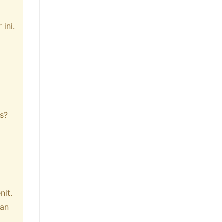
ini.
us?
nit.
man