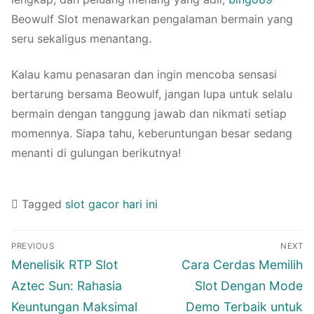
Beowulf Slot menawarkan pengalaman bermain yang
seru sekaligus menantang.
Kalau kamu penasaran dan ingin mencoba sensasi
bertarung bersama Beowulf, jangan lupa untuk selalu
bermain dengan tanggung jawab dan nikmati setiap
momennya. Siapa tahu, keberuntungan besar sedang
menanti di gulungan berikutnya!
Tagged
slot gacor hari ini
Post
PREVIOUS
NEXT
navigation
Previous
Next
Menelisik RTP Slot
Cara Cerdas Memilih
post:
post:
Aztec Sun: Rahasia
Slot Dengan Mode
Keuntungan Maksimal
Demo Terbaik untuk