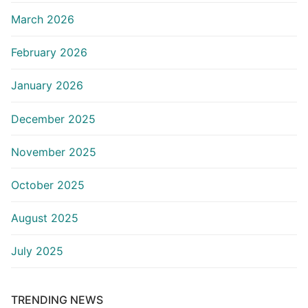
March 2026
February 2026
January 2026
December 2025
November 2025
October 2025
August 2025
July 2025
TRENDING NEWS