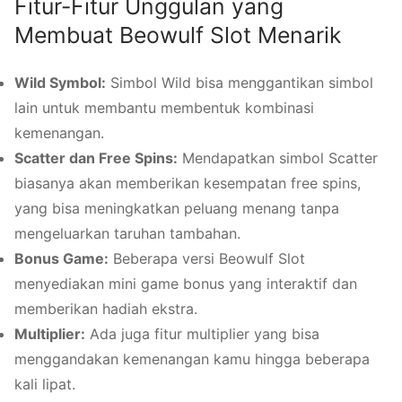
Fitur-Fitur Unggulan yang
Membuat Beowulf Slot Menarik
Wild Symbol:
Simbol Wild bisa menggantikan simbol
lain untuk membantu membentuk kombinasi
kemenangan.
Scatter dan Free Spins:
Mendapatkan simbol Scatter
biasanya akan memberikan kesempatan free spins,
yang bisa meningkatkan peluang menang tanpa
mengeluarkan taruhan tambahan.
Bonus Game:
Beberapa versi Beowulf Slot
menyediakan mini game bonus yang interaktif dan
memberikan hadiah ekstra.
Multiplier:
Ada juga fitur multiplier yang bisa
menggandakan kemenangan kamu hingga beberapa
kali lipat.