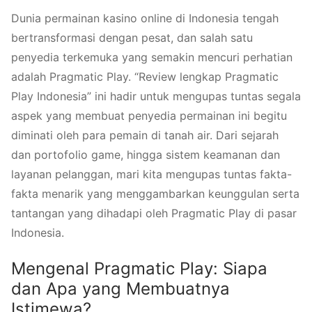
Dunia permainan kasino online di Indonesia tengah
bertransformasi dengan pesat, dan salah satu
penyedia terkemuka yang semakin mencuri perhatian
adalah Pragmatic Play. “Review lengkap Pragmatic
Play Indonesia” ini hadir untuk mengupas tuntas segala
aspek yang membuat penyedia permainan ini begitu
diminati oleh para pemain di tanah air. Dari sejarah
dan portofolio game, hingga sistem keamanan dan
layanan pelanggan, mari kita mengupas tuntas fakta-
fakta menarik yang menggambarkan keunggulan serta
tantangan yang dihadapi oleh Pragmatic Play di pasar
Indonesia.
Mengenal Pragmatic Play: Siapa
dan Apa yang Membuatnya
Istimewa?