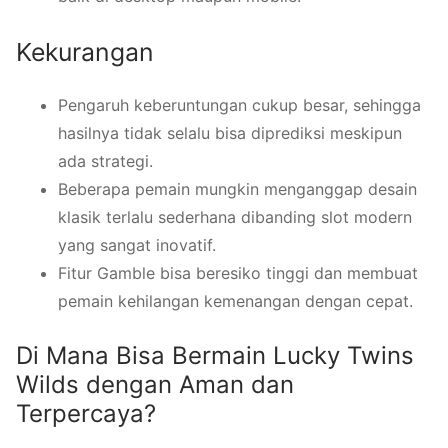
Kekurangan
Pengaruh keberuntungan cukup besar, sehingga
hasilnya tidak selalu bisa diprediksi meskipun
ada strategi.
Beberapa pemain mungkin menganggap desain
klasik terlalu sederhana dibanding slot modern
yang sangat inovatif.
Fitur Gamble bisa beresiko tinggi dan membuat
pemain kehilangan kemenangan dengan cepat.
Di Mana Bisa Bermain Lucky Twins
Wilds dengan Aman dan
Terpercaya?