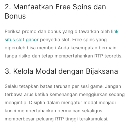
2. Manfaatkan Free Spins dan
Bonus
Periksa promo dan bonus yang ditawarkan oleh
link
situs slot gacor
penyedia slot. Free spins yang
diperoleh bisa memberi Anda kesempatan bermain
tanpa risiko dan tetap mempertahankan RTP teoretis.
3. Kelola Modal dengan Bijaksana
Selalu tetapkan batas taruhan per sesi game. Jangan
terbawa arus ketika kemenangan menggiurkan sedang
mengintip. Disiplin dalam mengatur modal menjadi
kunci mempertahankan permainan sekaligus
memperbesar peluang RTP tinggi terakumulasi.