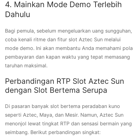
4. Mainkan Mode Demo Terlebih
Dahulu
Bagi pemula, sebelum mengeluarkan uang sungguhan,
coba kenali ritme dan fitur slot Aztec Sun melalui
mode demo. Ini akan membantu Anda memahami pola
pembayaran dan kapan waktu yang tepat memasang
taruhan maksimal.
Perbandingan RTP Slot Aztec Sun
dengan Slot Bertema Serupa
Di pasaran banyak slot bertema peradaban kuno
seperti Aztec, Maya, dan Mesir. Namun, Aztec Sun
menonjol lewat tingkat RTP dan sensasi bermain yang
seimbang. Berikut perbandingan singkat: