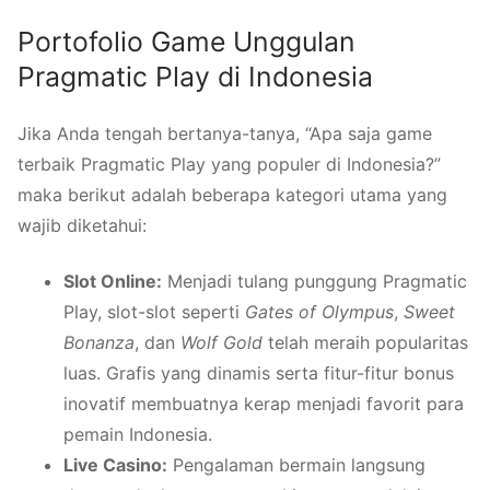
Portofolio Game Unggulan
Pragmatic Play di Indonesia
Jika Anda tengah bertanya-tanya, “Apa saja game
terbaik Pragmatic Play yang populer di Indonesia?”
maka berikut adalah beberapa kategori utama yang
wajib diketahui:
Slot Online:
Menjadi tulang punggung Pragmatic
Play, slot-slot seperti
Gates of Olympus
,
Sweet
Bonanza
, dan
Wolf Gold
telah meraih popularitas
luas. Grafis yang dinamis serta fitur-fitur bonus
inovatif membuatnya kerap menjadi favorit para
pemain Indonesia.
Live Casino:
Pengalaman bermain langsung