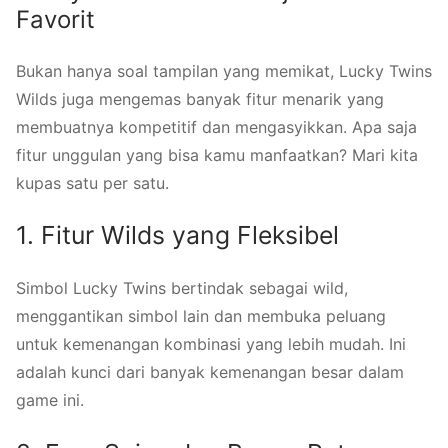
Favorit
Bukan hanya soal tampilan yang memikat, Lucky Twins
Wilds juga mengemas banyak fitur menarik yang
membuatnya kompetitif dan mengasyikkan. Apa saja
fitur unggulan yang bisa kamu manfaatkan? Mari kita
kupas satu per satu.
1. Fitur Wilds yang Fleksibel
Simbol Lucky Twins bertindak sebagai wild,
menggantikan simbol lain dan membuka peluang
untuk kemenangan kombinasi yang lebih mudah. Ini
adalah kunci dari banyak kemenangan besar dalam
game ini.