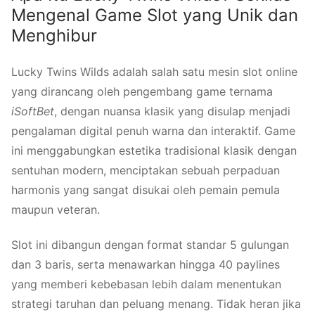
Mengenal Game Slot yang Unik dan
Menghibur
Lucky Twins Wilds adalah salah satu mesin slot online
yang dirancang oleh pengembang game ternama
iSoftBet
, dengan nuansa klasik yang disulap menjadi
pengalaman digital penuh warna dan interaktif. Game
ini menggabungkan estetika tradisional klasik dengan
sentuhan modern, menciptakan sebuah perpaduan
harmonis yang sangat disukai oleh pemain pemula
maupun veteran.
Slot ini dibangun dengan format standar 5 gulungan
dan 3 baris, serta menawarkan hingga 40 paylines
yang memberi kebebasan lebih dalam menentukan
strategi taruhan dan peluang menang. Tidak heran jika