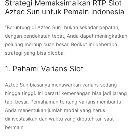
Strategi Memaksimalkan RTP Slot
Aztec Sun untuk Pemain Indonesia
“Beruntung di Aztec Sun” bukan sekadar pepatah;
dengan pendekatan tepat, Anda dapat meningkatkan
peluang meraup cuan besar. Berikut ini beberapa
strategi yang bisa dicoba:
1. Pahami Varians Slot
Aztec Sun biasanya menawarkan varians sedang
hingga tinggi. Ini berarti kemenangan bisa jadi jarang
tapi besar. Pemahaman tentang varians membantu
Anda menentukan jumlah modal yang harus
diinvestasikan dan waktu yang dibutuhkan saat
bermain.