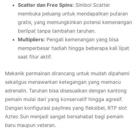
Scatter dan Free Spins:
Simbol Scatter
membuka peluang untuk mendapatkan putaran
gratis, yang memungkinkan potensi kemenangan
berlipat tanpa tambahan taruhan.
Multipliers:
Pengali kemenangan yang bisa
memperbesar hadiah hingga beberapa kali lipat
saat fitur aktif.
Mekanik permainan dirancang untuk mudah dipahami
sekaligus menawarkan ketegangan yang memacu
adrenalin. Taruhan bisa disesuaikan dengan kantong
pemain mulai dari yang konservatif hingga agresif.
Dengan konfigurasi paylines yang fleksibel, RTP slot
Aztec Sun menjadi sangat bersahabat bagi pemain
baru maupun veteran.