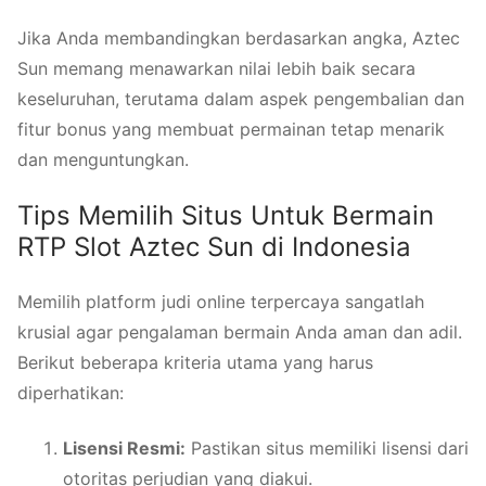
Jika Anda membandingkan berdasarkan angka, Aztec
Sun memang menawarkan nilai lebih baik secara
keseluruhan, terutama dalam aspek pengembalian dan
fitur bonus yang membuat permainan tetap menarik
dan menguntungkan.
Tips Memilih Situs Untuk Bermain
RTP Slot Aztec Sun di Indonesia
Memilih platform judi online terpercaya sangatlah
krusial agar pengalaman bermain Anda aman dan adil.
Berikut beberapa kriteria utama yang harus
diperhatikan:
Lisensi Resmi:
Pastikan situs memiliki lisensi dari
otoritas perjudian yang diakui.