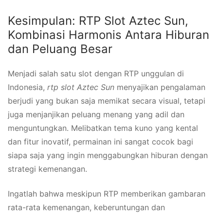
Kesimpulan: RTP Slot Aztec Sun,
Kombinasi Harmonis Antara Hiburan
dan Peluang Besar
Menjadi salah satu slot dengan RTP unggulan di
Indonesia,
rtp slot Aztec Sun
menyajikan pengalaman
berjudi yang bukan saja memikat secara visual, tetapi
juga menjanjikan peluang menang yang adil dan
menguntungkan. Melibatkan tema kuno yang kental
dan fitur inovatif, permainan ini sangat cocok bagi
siapa saja yang ingin menggabungkan hiburan dengan
strategi kemenangan.
Ingatlah bahwa meskipun RTP memberikan gambaran
rata-rata kemenangan, keberuntungan dan