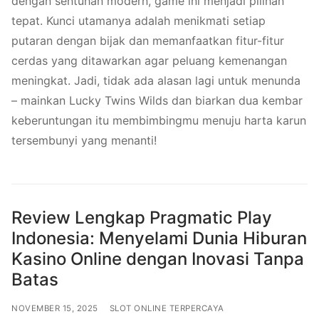
dengan sentuhan modern, game ini menjadi pilihan
tepat. Kunci utamanya adalah menikmati setiap
putaran dengan bijak dan memanfaatkan fitur-fitur
cerdas yang ditawarkan agar peluang kemenangan
meningkat. Jadi, tidak ada alasan lagi untuk menunda
– mainkan Lucky Twins Wilds dan biarkan dua kembar
keberuntungan itu membimbingmu menuju harta karun
tersembunyi yang menanti!
Review Lengkap Pragmatic Play
Indonesia: Menyelami Dunia Hiburan
Kasino Online dengan Inovasi Tanpa
Batas
NOVEMBER 15, 2025
SLOT ONLINE TERPERCAYA