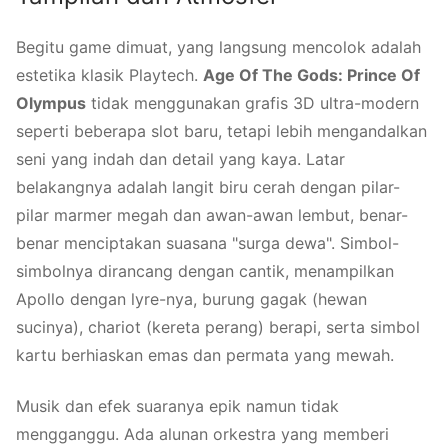
Begitu game dimuat, yang langsung mencolok adalah
estetika klasik Playtech.
Age Of The Gods: Prince Of
Olympus
tidak menggunakan grafis 3D ultra-modern
seperti beberapa slot baru, tetapi lebih mengandalkan
seni yang indah dan detail yang kaya. Latar
belakangnya adalah langit biru cerah dengan pilar-
pilar marmer megah dan awan-awan lembut, benar-
benar menciptakan suasana "surga dewa". Simbol-
simbolnya dirancang dengan cantik, menampilkan
Apollo dengan lyre-nya, burung gagak (hewan
sucinya), chariot (kereta perang) berapi, serta simbol
kartu berhiaskan emas dan permata yang mewah.
Musik dan efek suaranya epik namun tidak
mengganggu. Ada alunan orkestra yang memberi