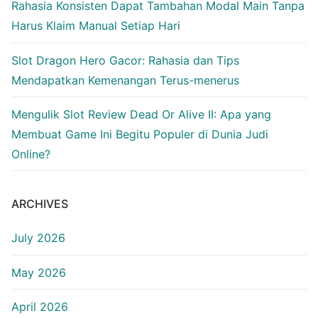
Rahasia Konsisten Dapat Tambahan Modal Main Tanpa
Harus Klaim Manual Setiap Hari
Slot Dragon Hero Gacor: Rahasia dan Tips
Mendapatkan Kemenangan Terus-menerus
Mengulik Slot Review Dead Or Alive II: Apa yang
Membuat Game Ini Begitu Populer di Dunia Judi
Online?
ARCHIVES
July 2026
May 2026
April 2026