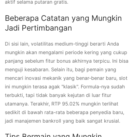
aktif selama putaran gratis.
Beberapa Catatan yang Mungkin
Jadi Pertimbangan
Di sisi lain, volatilitas medium-tinggi berarti Anda
mungkin akan mengalami periode kering yang cukup
panjang sebelum fitur bonus akhirnya terpicu. Ini bisa
menguji kesabaran. Selain itu, bagi pemain yang
mencari inovasi mekanik yang benar-benar baru, slot
ini mungkin terasa agak "klasik". Formula-nya sudah
terbukti, tapi tidak banyak kejutan di luar fitur
utamanya. Terakhir, RTP 95.02% mungkin terlihat
sedikit di bawah rata-rata beberapa penyedia baru,
jadi manajemen bankroll yang baik sangat krusial.
Tips Bermain yang Mungkin