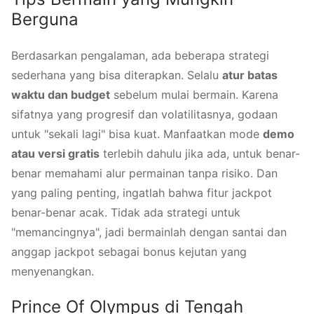
Berguna
Berdasarkan pengalaman, ada beberapa strategi
sederhana yang bisa diterapkan. Selalu
atur batas
waktu dan budget
sebelum mulai bermain. Karena
sifatnya yang progresif dan volatilitasnya, godaan
untuk "sekali lagi" bisa kuat. Manfaatkan mode
demo
atau versi gratis
terlebih dahulu jika ada, untuk benar-
benar memahami alur permainan tanpa risiko. Dan
yang paling penting, ingatlah bahwa fitur jackpot
benar-benar acak. Tidak ada strategi untuk
"memancingnya", jadi bermainlah dengan santai dan
anggap jackpot sebagai bonus kejutan yang
menyenangkan.
Prince Of Olympus di Tengah