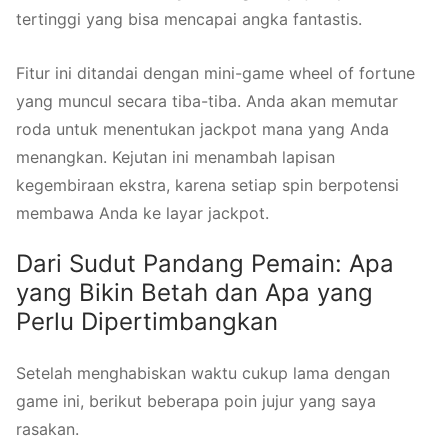
tertinggi yang bisa mencapai angka fantastis.
Fitur ini ditandai dengan mini-game wheel of fortune
yang muncul secara tiba-tiba. Anda akan memutar
roda untuk menentukan jackpot mana yang Anda
menangkan. Kejutan ini menambah lapisan
kegembiraan ekstra, karena setiap spin berpotensi
membawa Anda ke layar jackpot.
Dari Sudut Pandang Pemain: Apa
yang Bikin Betah dan Apa yang
Perlu Dipertimbangkan
Setelah menghabiskan waktu cukup lama dengan
game ini, berikut beberapa poin jujur yang saya
rasakan.