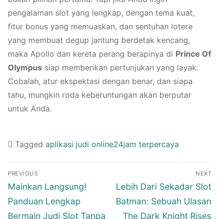
pengalaman slot yang lengkap, dengan tema kuat,
fitur bonus yang memuaskan, dan sentuhan lotere
yang membuat degup jantung berdetak kencang,
maka Apollo dan kereta perang berapinya di
Prince Of
Olympus
siap memberikan pertunjukan yang layak.
Cobalah, atur ekspektasi dengan benar, dan siapa
tahu, mungkin roda keberuntungan akan berputar
untuk Anda.
Tagged
aplikasi judi online24jam terpercaya
Post
PREVIOUS
NEXT
navigation
Previous
Next
Mainkan Langsung!
Lebih Dari Sekadar Slot
post:
post:
Panduan Lengkap
Batman: Sebuah Ulasan
Bermain Judi Slot Tanpa
The Dark Knight Rises