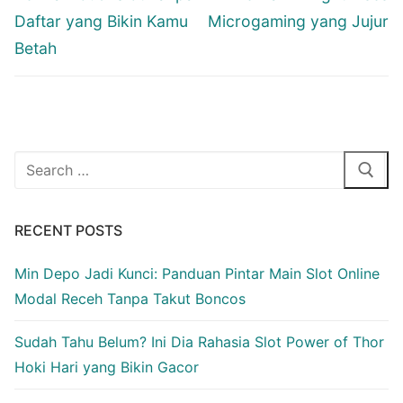
Daftar yang Bikin Kamu
Microgaming yang Jujur
Betah
Search
for:
RECENT POSTS
Min Depo Jadi Kunci: Panduan Pintar Main Slot Online
Modal Receh Tanpa Takut Boncos
Sudah Tahu Belum? Ini Dia Rahasia Slot Power of Thor
Hoki Hari yang Bikin Gacor