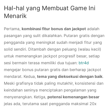
Hal-hal yang Membuat Game Ini
Menarik
Pertama,
kombinasi fitur bonus dan jackpot
adalah
pasangan yang sulit dikalahkan. Putaran gratis dengan
pengganda yang meningkat sudah menjadi fitur yang
solid sendiri. Ditambah dengan peluang (walau kecil)
untuk memenangkan jackpot progresif besar, setiap
sesi bermain terasa memiliki dua tujuan:
btr4d
mengejar bonus putaran gratis dan berharap jackpot
mendarat. Kedua,
tema yang dieksekusi dengan baik
.
Meski grafisnya tidak paling mutakhir, konsistensi dan
keindahan seninya menciptakan pengalaman yang
menyenangkan. Ketiga,
potensi kemenangan besar
jelas ada, terutama saat pengganda maksimal 20x