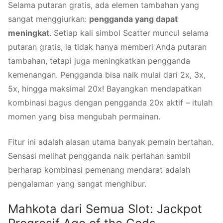
Selama putaran gratis, ada elemen tambahan yang
sangat menggiurkan:
pengganda yang dapat
meningkat
. Setiap kali simbol Scatter muncul selama
putaran gratis, ia tidak hanya memberi Anda putaran
tambahan, tetapi juga meningkatkan pengganda
kemenangan. Pengganda bisa naik mulai dari 2x, 3x,
5x, hingga maksimal 20x! Bayangkan mendapatkan
kombinasi bagus dengan pengganda 20x aktif – itulah
momen yang bisa mengubah permainan.
Fitur ini adalah alasan utama banyak pemain bertahan.
Sensasi melihat pengganda naik perlahan sambil
berharap kombinasi pemenang mendarat adalah
pengalaman yang sangat menghibur.
Mahkota dari Semua Slot: Jackpot