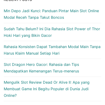
Min Depo Jadi Kunci: Panduan Pintar Main Slot Online
Modal Receh Tanpa Takut Boncos
Sudah Tahu Belum? Ini Dia Rahasia Slot Power of Thor
Hoki Hari yang Bikin Gacor
Rahasia Konsisten Dapat Tambahan Modal Main Tanpa
Harus Klaim Manual Setiap Hari
Slot Dragon Hero Gacor: Rahasia dan Tips
Mendapatkan Kemenangan Terus-menerus
Mengulik Slot Review Dead Or Alive II: Apa yang
Membuat Game Ini Begitu Populer di Dunia Judi
Online?