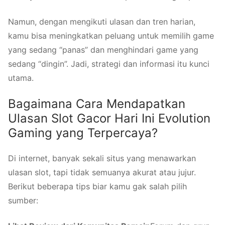
Namun, dengan mengikuti ulasan dan tren harian,
kamu bisa meningkatkan peluang untuk memilih game
yang sedang “panas” dan menghindari game yang
sedang “dingin”. Jadi, strategi dan informasi itu kunci
utama.
Bagaimana Cara Mendapatkan
Ulasan Slot Gacor Hari Ini Evolution
Gaming yang Terpercaya?
Di internet, banyak sekali situs yang menawarkan
ulasan slot, tapi tidak semuanya akurat atau jujur.
Berikut beberapa tips biar kamu gak salah pilih
sumber: