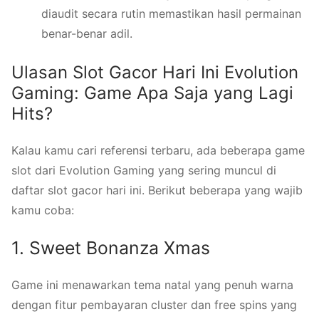
diaudit secara rutin memastikan hasil permainan
benar-benar adil.
Ulasan Slot Gacor Hari Ini Evolution
Gaming: Game Apa Saja yang Lagi
Hits?
Kalau kamu cari referensi terbaru, ada beberapa game
slot dari Evolution Gaming yang sering muncul di
daftar slot gacor hari ini. Berikut beberapa yang wajib
kamu coba:
1. Sweet Bonanza Xmas
Game ini menawarkan tema natal yang penuh warna
dengan fitur pembayaran cluster dan free spins yang