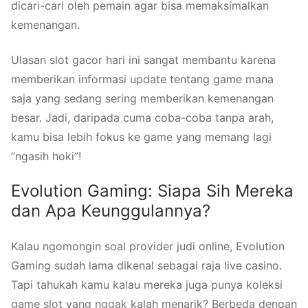
dicari-cari oleh pemain agar bisa memaksimalkan
kemenangan.
Ulasan slot gacor hari ini sangat membantu karena
memberikan informasi update tentang game mana
saja yang sedang sering memberikan kemenangan
besar. Jadi, daripada cuma coba-coba tanpa arah,
kamu bisa lebih fokus ke game yang memang lagi
“ngasih hoki”!
Evolution Gaming: Siapa Sih Mereka
dan Apa Keunggulannya?
Kalau ngomongin soal provider judi online, Evolution
Gaming sudah lama dikenal sebagai raja live casino.
Tapi tahukah kamu kalau mereka juga punya koleksi
game slot yang nggak kalah menarik? Berbeda dengan