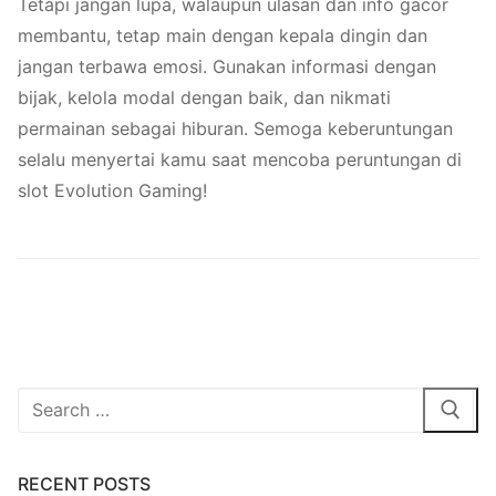
Tetapi jangan lupa, walaupun ulasan dan info gacor
membantu, tetap main dengan kepala dingin dan
jangan terbawa emosi. Gunakan informasi dengan
bijak, kelola modal dengan baik, dan nikmati
permainan sebagai hiburan. Semoga keberuntungan
selalu menyertai kamu saat mencoba peruntungan di
slot Evolution Gaming!
Search
for:
RECENT POSTS