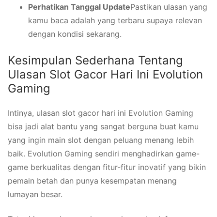
Perhatikan Tanggal Update
Pastikan ulasan yang
kamu baca adalah yang terbaru supaya relevan
dengan kondisi sekarang.
Kesimpulan Sederhana Tentang
Ulasan Slot Gacor Hari Ini Evolution
Gaming
Intinya, ulasan slot gacor hari ini Evolution Gaming
bisa jadi alat bantu yang sangat berguna buat kamu
yang ingin main slot dengan peluang menang lebih
baik. Evolution Gaming sendiri menghadirkan game-
game berkualitas dengan fitur-fitur inovatif yang bikin
pemain betah dan punya kesempatan menang
lumayan besar.