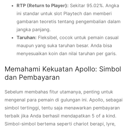
RTP (Return to Player):
Sekitar 95.02%. Angka
ini standar untuk slot Playtech dan memberi
gambaran teoretis tentang pengembalian dalam
jangka panjang.
Taruhan:
Fleksibel, cocok untuk pemain casual
maupun yang suka taruhan besar. Anda bisa
menyesuaikan koin dan nilai taruhan per garis.
Memahami Kekuatan Apollo: Simbol
dan Pembayaran
Sebelum membahas fitur utamanya, penting untuk
mengenal para pemain di gulungan ini. Apollo, sebagai
simbol tertinggi, tentu saja menawarkan pembayaran
terbaik jika Anda berhasil mendapatkan 5 of a kind.
Simbol-simbol bertema seperti chariot berapi, lyre,