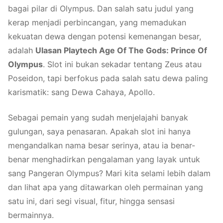
bagai pilar di Olympus. Dan salah satu judul yang
kerap menjadi perbincangan, yang memadukan
kekuatan dewa dengan potensi kemenangan besar,
adalah
Ulasan Playtech Age Of The Gods: Prince Of
Olympus
. Slot ini bukan sekadar tentang Zeus atau
Poseidon, tapi berfokus pada salah satu dewa paling
karismatik: sang Dewa Cahaya, Apollo.
Sebagai pemain yang sudah menjelajahi banyak
gulungan, saya penasaran. Apakah slot ini hanya
mengandalkan nama besar serinya, atau ia benar-
benar menghadirkan pengalaman yang layak untuk
sang Pangeran Olympus? Mari kita selami lebih dalam
dan lihat apa yang ditawarkan oleh permainan yang
satu ini, dari segi visual, fitur, hingga sensasi
bermainnya.