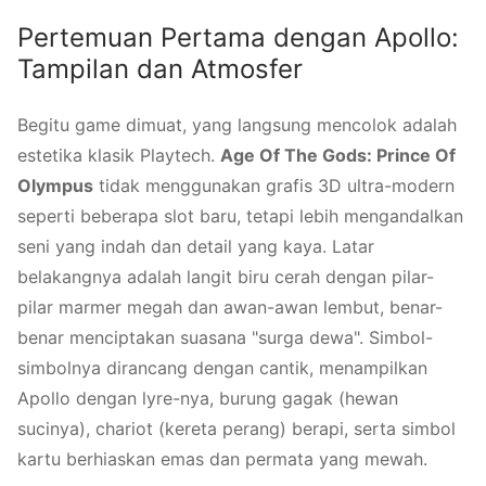
Pertemuan Pertama dengan Apollo:
Tampilan dan Atmosfer
Begitu game dimuat, yang langsung mencolok adalah
estetika klasik Playtech.
Age Of The Gods: Prince Of
Olympus
tidak menggunakan grafis 3D ultra-modern
seperti beberapa slot baru, tetapi lebih mengandalkan
seni yang indah dan detail yang kaya. Latar
belakangnya adalah langit biru cerah dengan pilar-
pilar marmer megah dan awan-awan lembut, benar-
benar menciptakan suasana "surga dewa". Simbol-
simbolnya dirancang dengan cantik, menampilkan
Apollo dengan lyre-nya, burung gagak (hewan
sucinya), chariot (kereta perang) berapi, serta simbol
kartu berhiaskan emas dan permata yang mewah.