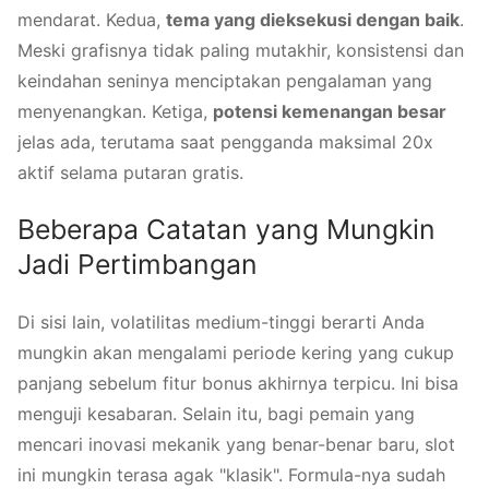
mendarat. Kedua,
tema yang dieksekusi dengan baik
.
Meski grafisnya tidak paling mutakhir, konsistensi dan
keindahan seninya menciptakan pengalaman yang
menyenangkan. Ketiga,
potensi kemenangan besar
jelas ada, terutama saat pengganda maksimal 20x
aktif selama putaran gratis.
Beberapa Catatan yang Mungkin
Jadi Pertimbangan
Di sisi lain, volatilitas medium-tinggi berarti Anda
mungkin akan mengalami periode kering yang cukup
panjang sebelum fitur bonus akhirnya terpicu. Ini bisa
menguji kesabaran. Selain itu, bagi pemain yang
mencari inovasi mekanik yang benar-benar baru, slot
ini mungkin terasa agak "klasik". Formula-nya sudah