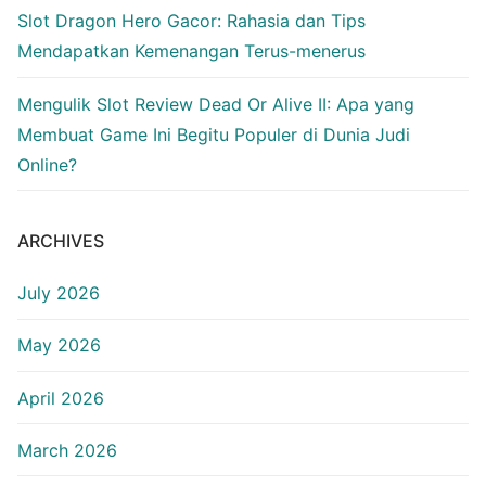
Slot Dragon Hero Gacor: Rahasia dan Tips
Mendapatkan Kemenangan Terus-menerus
Mengulik Slot Review Dead Or Alive II: Apa yang
Membuat Game Ini Begitu Populer di Dunia Judi
Online?
ARCHIVES
July 2026
May 2026
April 2026
March 2026