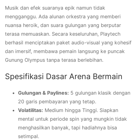
Musik dan efek suaranya epik namun tidak
mengganggu. Ada alunan orkestra yang memberi
nuansa heroik, dan suara gulungan yang berputar
terasa memuaskan. Secara keseluruhan, Playtech
berhasil menciptakan paket audio-visual yang kohesif
dan imersif, membawa pemain langsung ke puncak
Gunung Olympus tanpa terasa berlebihan.
Spesifikasi Dasar Arena Bermain
Gulungan & Paylines:
5 gulungan klasik dengan
20 garis pembayaran yang tetap.
Volatilitas:
Medium hingga Tinggi. Siapkan
mental untuk periode spin yang mungkin tidak
menghasilkan banyak, tapi hadiahnya bisa
setimpal.