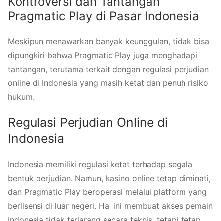
Kontroversi dan Tantangan
Pragmatic Play di Pasar Indonesia
Meskipun menawarkan banyak keunggulan, tidak bisa
dipungkiri bahwa Pragmatic Play juga menghadapi
tantangan, terutama terkait dengan regulasi perjudian
online di Indonesia yang masih ketat dan penuh risiko
hukum.
Regulasi Perjudian Online di
Indonesia
Indonesia memiliki regulasi ketat terhadap segala
bentuk perjudian. Namun, kasino online tetap diminati,
dan Pragmatic Play beroperasi melalui platform yang
berlisensi di luar negeri. Hal ini membuat akses pemain
Indonesia tidak terlarang secara teknis, tetapi tetap