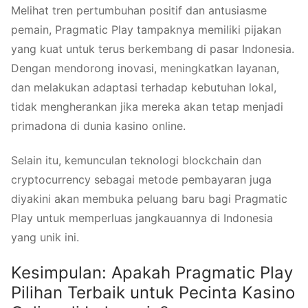
Melihat tren pertumbuhan positif dan antusiasme
pemain, Pragmatic Play tampaknya memiliki pijakan
yang kuat untuk terus berkembang di pasar Indonesia.
Dengan mendorong inovasi, meningkatkan layanan,
dan melakukan adaptasi terhadap kebutuhan lokal,
tidak mengherankan jika mereka akan tetap menjadi
primadona di dunia kasino online.
Selain itu, kemunculan teknologi blockchain dan
cryptocurrency sebagai metode pembayaran juga
diyakini akan membuka peluang baru bagi Pragmatic
Play untuk memperluas jangkauannya di Indonesia
yang unik ini.
Kesimpulan: Apakah Pragmatic Play
Pilihan Terbaik untuk Pecinta Kasino