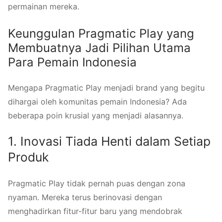
permainan mereka.
Keunggulan Pragmatic Play yang
Membuatnya Jadi Pilihan Utama
Para Pemain Indonesia
Mengapa Pragmatic Play menjadi brand yang begitu
dihargai oleh komunitas pemain Indonesia? Ada
beberapa poin krusial yang menjadi alasannya.
1. Inovasi Tiada Henti dalam Setiap
Produk
Pragmatic Play tidak pernah puas dengan zona
nyaman. Mereka terus berinovasi dengan
menghadirkan fitur-fitur baru yang mendobrak