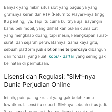
Banyak yang mikir, situs slot yang bagus ya yang
grafisnya keren dan RTP (Return to Player)-nya tinggi.
Itu penting, iya. Tapi itu cuma kulitnya aja. Bayangin
kamu beli mobil, yang dilihat kan bukan cuma cat
yang mengkilap doang, tapi mesin, kelengkapan surat-
surat, dan sejarah perawatannya. Sama kaya gitu,
sebuah platform
judi slot online terpercaya
dibangun
dari fondasi yang kuat,
kopi77 daftar
yang sering gak
kelihatan di permukaan.
Lisensi dan Regulasi: “SIM”-nya
Dunia Perjudian Online
Ini nih, poin paling krusial yang gak boleh kamu
lewatkan. Lisensi itu seperti SIM-nya sebuah situs judi.
Situs yang beroperasi dengan lisensi resmi dari