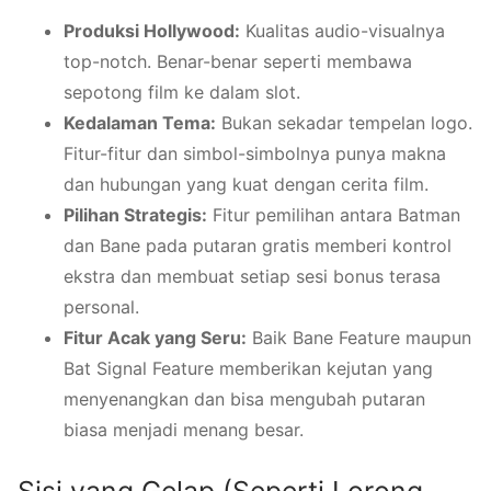
Produksi Hollywood:
Kualitas audio-visualnya
top-notch. Benar-benar seperti membawa
sepotong film ke dalam slot.
Kedalaman Tema:
Bukan sekadar tempelan logo.
Fitur-fitur dan simbol-simbolnya punya makna
dan hubungan yang kuat dengan cerita film.
Pilihan Strategis:
Fitur pemilihan antara Batman
dan Bane pada putaran gratis memberi kontrol
ekstra dan membuat setiap sesi bonus terasa
personal.
Fitur Acak yang Seru:
Baik Bane Feature maupun
Bat Signal Feature memberikan kejutan yang
menyenangkan dan bisa mengubah putaran
biasa menjadi menang besar.