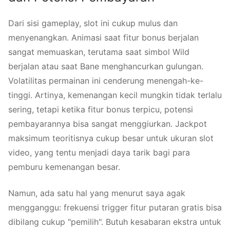
Dari sisi gameplay, slot ini cukup mulus dan
menyenangkan. Animasi saat fitur bonus berjalan
sangat memuaskan, terutama saat simbol Wild
berjalan atau saat Bane menghancurkan gulungan.
Volatilitas permainan ini cenderung menengah-ke-
tinggi. Artinya, kemenangan kecil mungkin tidak terlalu
sering, tetapi ketika fitur bonus terpicu, potensi
pembayarannya bisa sangat menggiurkan. Jackpot
maksimum teoritisnya cukup besar untuk ukuran slot
video, yang tentu menjadi daya tarik bagi para
pemburu kemenangan besar.
Namun, ada satu hal yang menurut saya agak
mengganggu: frekuensi trigger fitur putaran gratis bisa
dibilang cukup "pemilih". Butuh kesabaran ekstra untuk