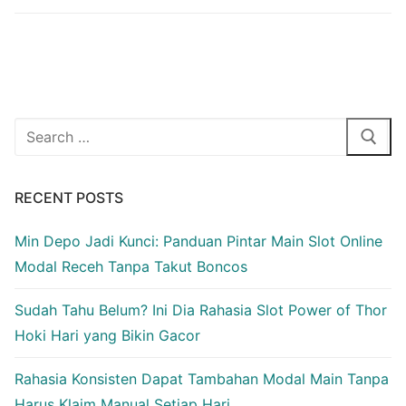
Search
for:
RECENT POSTS
Min Depo Jadi Kunci: Panduan Pintar Main Slot Online
Modal Receh Tanpa Takut Boncos
Sudah Tahu Belum? Ini Dia Rahasia Slot Power of Thor
Hoki Hari yang Bikin Gacor
Rahasia Konsisten Dapat Tambahan Modal Main Tanpa
Harus Klaim Manual Setiap Hari