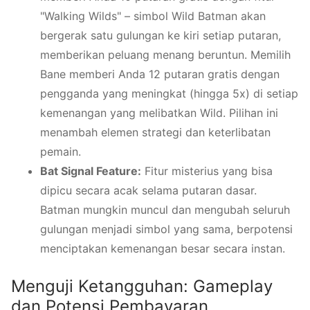
"Walking Wilds" – simbol Wild Batman akan
bergerak satu gulungan ke kiri setiap putaran,
memberikan peluang menang beruntun. Memilih
Bane memberi Anda 12 putaran gratis dengan
pengganda yang meningkat (hingga 5x) di setiap
kemenangan yang melibatkan Wild. Pilihan ini
menambah elemen strategi dan keterlibatan
pemain.
Bat Signal Feature:
Fitur misterius yang bisa
dipicu secara acak selama putaran dasar.
Batman mungkin muncul dan mengubah seluruh
gulungan menjadi simbol yang sama, berpotensi
menciptakan kemenangan besar secara instan.
Menguji Ketangguhan: Gameplay
dan Potensi Pembayaran