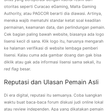
otoritas seperti Curacao eGaming, Malta Gaming
Authority, atau PAGCOR berarti dia diawasi. Artinya,
mereka wajib mematuhi standar ketat soal keadilan
permainan, keamanan data, dan perlindungan pemain.
Cek bagian paling bawah website, biasanya ada logo
lisensi kecil di sana. Klik logo itu, harusnya mengarah
ke halaman verifikasi di website lembaga pemberi
lisensi. Kalau cuma ada gambar doang dan gak bisa
diklik atau gak ada informasi lisensi sama sekali, itu
red flag
besar.
Reputasi dan Ulasan Pemain Asli
Di era digital, reputasi itu semuanya. Coba luangkan
waktu buat baca-baca forum diskusi judi online lokal
atau review independen. Apa yang dikatakan pemain