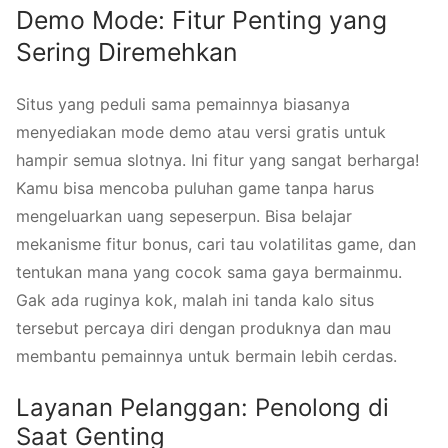
Demo Mode: Fitur Penting yang
Sering Diremehkan
Situs yang peduli sama pemainnya biasanya
menyediakan mode demo atau versi gratis untuk
hampir semua slotnya. Ini fitur yang sangat berharga!
Kamu bisa mencoba puluhan game tanpa harus
mengeluarkan uang sepeserpun. Bisa belajar
mekanisme fitur bonus, cari tau volatilitas game, dan
tentukan mana yang cocok sama gaya bermainmu.
Gak ada ruginya kok, malah ini tanda kalo situs
tersebut percaya diri dengan produknya dan mau
membantu pemainnya untuk bermain lebih cerdas.
Layanan Pelanggan: Penolong di
Saat Genting