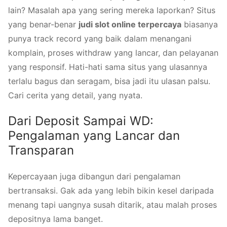
lain? Masalah apa yang sering mereka laporkan? Situs
yang benar-benar
judi slot online terpercaya
biasanya
punya track record yang baik dalam menangani
komplain, proses withdraw yang lancar, dan pelayanan
yang responsif. Hati-hati sama situs yang ulasannya
terlalu bagus dan seragam, bisa jadi itu ulasan palsu.
Cari cerita yang detail, yang nyata.
Dari Deposit Sampai WD:
Pengalaman yang Lancar dan
Transparan
Kepercayaan juga dibangun dari pengalaman
bertransaksi. Gak ada yang lebih bikin kesel daripada
menang tapi uangnya susah ditarik, atau malah proses
depositnya lama banget.