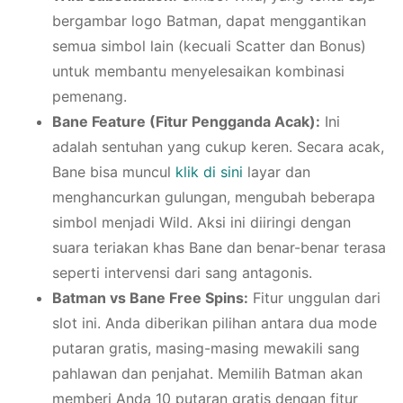
bergambar logo Batman, dapat menggantikan
semua simbol lain (kecuali Scatter dan Bonus)
untuk membantu menyelesaikan kombinasi
pemenang.
Bane Feature (Fitur Pengganda Acak):
Ini
adalah sentuhan yang cukup keren. Secara acak,
Bane bisa muncul
klik di sini
layar dan
menghancurkan gulungan, mengubah beberapa
simbol menjadi Wild. Aksi ini diiringi dengan
suara teriakan khas Bane dan benar-benar terasa
seperti intervensi dari sang antagonis.
Batman vs Bane Free Spins:
Fitur unggulan dari
slot ini. Anda diberikan pilihan antara dua mode
putaran gratis, masing-masing mewakili sang
pahlawan dan penjahat. Memilih Batman akan
memberi Anda 10 putaran gratis dengan fitur