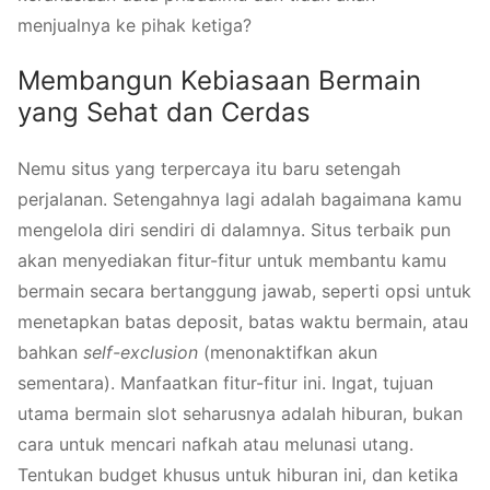
menjualnya ke pihak ketiga?
Membangun Kebiasaan Bermain
yang Sehat dan Cerdas
Nemu situs yang terpercaya itu baru setengah
perjalanan. Setengahnya lagi adalah bagaimana kamu
mengelola diri sendiri di dalamnya. Situs terbaik pun
akan menyediakan fitur-fitur untuk membantu kamu
bermain secara bertanggung jawab, seperti opsi untuk
menetapkan batas deposit, batas waktu bermain, atau
bahkan
self-exclusion
(menonaktifkan akun
sementara). Manfaatkan fitur-fitur ini. Ingat, tujuan
utama bermain slot seharusnya adalah hiburan, bukan
cara untuk mencari nafkah atau melunasi utang.
Tentukan budget khusus untuk hiburan ini, dan ketika