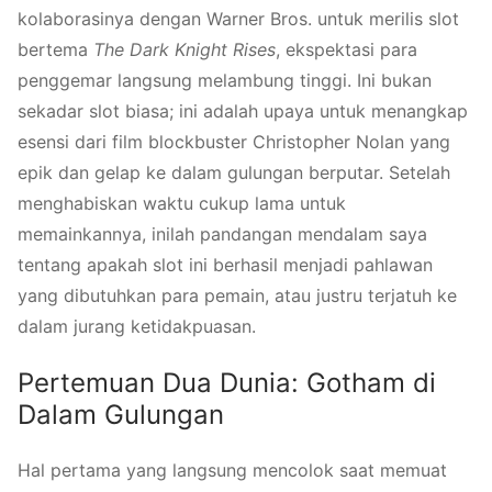
kolaborasinya dengan Warner Bros. untuk merilis slot
bertema
The Dark Knight Rises
, ekspektasi para
penggemar langsung melambung tinggi. Ini bukan
sekadar slot biasa; ini adalah upaya untuk menangkap
esensi dari film blockbuster Christopher Nolan yang
epik dan gelap ke dalam gulungan berputar. Setelah
menghabiskan waktu cukup lama untuk
memainkannya, inilah pandangan mendalam saya
tentang apakah slot ini berhasil menjadi pahlawan
yang dibutuhkan para pemain, atau justru terjatuh ke
dalam jurang ketidakpuasan.
Pertemuan Dua Dunia: Gotham di
Dalam Gulungan
Hal pertama yang langsung mencolok saat memuat