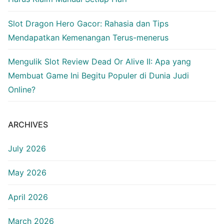
Slot Dragon Hero Gacor: Rahasia dan Tips
Mendapatkan Kemenangan Terus-menerus
Mengulik Slot Review Dead Or Alive II: Apa yang
Membuat Game Ini Begitu Populer di Dunia Judi
Online?
ARCHIVES
July 2026
May 2026
April 2026
March 2026