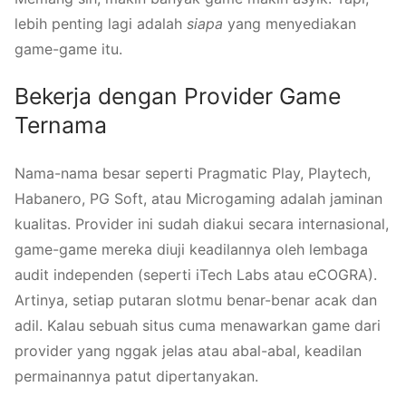
lebih penting lagi adalah
siapa
yang menyediakan
game-game itu.
Bekerja dengan Provider Game
Ternama
Nama-nama besar seperti Pragmatic Play, Playtech,
Habanero, PG Soft, atau Microgaming adalah jaminan
kualitas. Provider ini sudah diakui secara internasional,
game-game mereka diuji keadilannya oleh lembaga
audit independen (seperti iTech Labs atau eCOGRA).
Artinya, setiap putaran slotmu benar-benar acak dan
adil. Kalau sebuah situs cuma menawarkan game dari
provider yang nggak jelas atau abal-abal, keadilan
permainannya patut dipertanyakan.