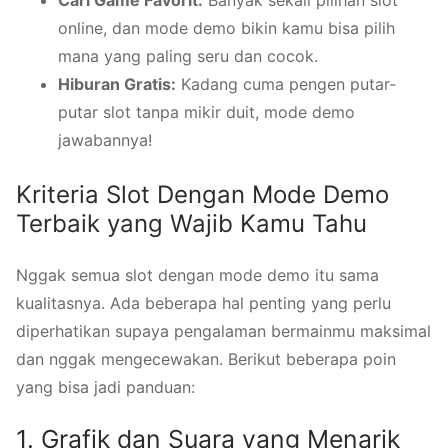
Cari Game Favorit:
Banyak sekali pilihan slot
online, dan mode demo bikin kamu bisa pilih
mana yang paling seru dan cocok.
Hiburan Gratis:
Kadang cuma pengen putar-
putar slot tanpa mikir duit, mode demo
jawabannya!
Kriteria Slot Dengan Mode Demo
Terbaik yang Wajib Kamu Tahu
Nggak semua slot dengan mode demo itu sama
kualitasnya. Ada beberapa hal penting yang perlu
diperhatikan supaya pengalaman bermainmu maksimal
dan nggak mengecewakan. Berikut beberapa poin
yang bisa jadi panduan:
1. Grafik dan Suara yang Menarik