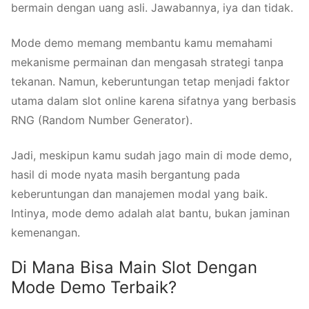
bermain dengan uang asli. Jawabannya, iya dan tidak.
Mode demo memang membantu kamu memahami
mekanisme permainan dan mengasah strategi tanpa
tekanan. Namun, keberuntungan tetap menjadi faktor
utama dalam slot online karena sifatnya yang berbasis
RNG (Random Number Generator).
Jadi, meskipun kamu sudah jago main di mode demo,
hasil di mode nyata masih bergantung pada
keberuntungan dan manajemen modal yang baik.
Intinya, mode demo adalah alat bantu, bukan jaminan
kemenangan.
Di Mana Bisa Main Slot Dengan
Mode Demo Terbaik?