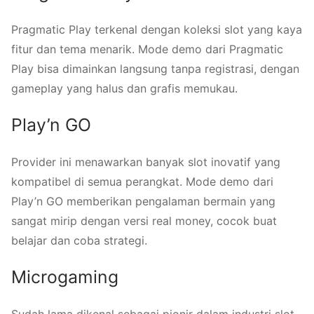
Pragmatic Play terkenal dengan koleksi slot yang kaya
fitur dan tema menarik. Mode demo dari Pragmatic
Play bisa dimainkan langsung tanpa registrasi, dengan
gameplay yang halus dan grafis memukau.
Play’n GO
Provider ini menawarkan banyak slot inovatif yang
kompatibel di semua perangkat. Mode demo dari
Play’n GO memberikan pengalaman bermain yang
sangat mirip dengan versi real money, cocok buat
belajar dan coba strategi.
Microgaming