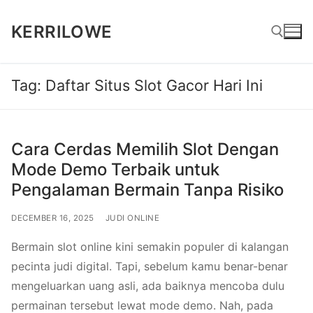
Skip
KERRILOWE
to
content
Tag:
Daftar Situs Slot Gacor Hari Ini
Search for:
Cara Cerdas Memilih Slot Dengan
Mode Demo Terbaik untuk
Pengalaman Bermain Tanpa Risiko
DECEMBER 16, 2025
JUDI ONLINE
Bermain slot online kini semakin populer di kalangan
pecinta judi digital. Tapi, sebelum kamu benar-benar
mengeluarkan uang asli, ada baiknya mencoba dulu
permainan tersebut lewat mode demo. Nah, pada