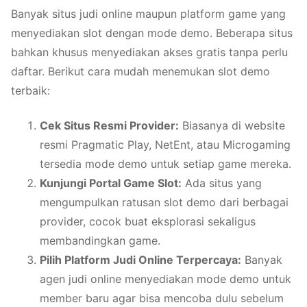
Banyak situs judi online maupun platform game yang
menyediakan slot dengan mode demo. Beberapa situs
bahkan khusus menyediakan akses gratis tanpa perlu
daftar. Berikut cara mudah menemukan slot demo
terbaik:
Cek Situs Resmi Provider:
Biasanya di website
resmi Pragmatic Play, NetEnt, atau Microgaming
tersedia mode demo untuk setiap game mereka.
Kunjungi Portal Game Slot:
Ada situs yang
mengumpulkan ratusan slot demo dari berbagai
provider, cocok buat eksplorasi sekaligus
membandingkan game.
Pilih Platform Judi Online Terpercaya:
Banyak
agen judi online menyediakan mode demo untuk
member baru agar bisa mencoba dulu sebelum